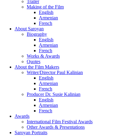
Trailer
Making of the Film
English
Armenian
French
About Saroyan
Biography
English
Armenian
French
Works & Awards
Quotes
About the Film Makers
Writer/Director Paul Kalinian
English
Armenian
French
Producer Dr. Susie Kalinian
English
Armenian
French
Awards
International Film Festival Awards
Other Awards & Presentations
Saroyan Portraits