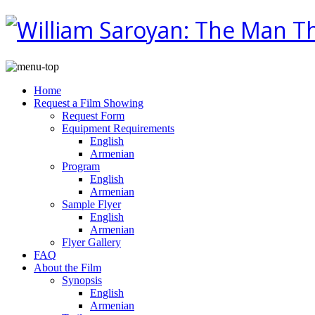
Home
Request a Film Showing
Request Form
Equipment Requirements
English
Armenian
Program
English
Armenian
Sample Flyer
English
Armenian
Flyer Gallery
FAQ
About the Film
Synopsis
English
Armenian