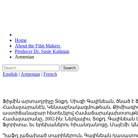
Home
About the Film Makers
Producer Dr. Susie Kalinian
Armenian
Search
English
|
Armenian
|
French
Ֆիլմին արտադրիչը Տօքդ. Սիւզի Գալինեան, ծնած է Ֆ
Համալսարանէն, Կենսաբնակազմութեան, Քիմիագիտո
աստիճանաբար հետեւելով Համաճարակախօսութեան
Համալսարանը, 2002-ին: Ներկայիս, Տօքդ. Գալին
Ֆլորիտա, եւ երեխաներու հիւանդանոցը, Մայէմի: 
Դաֆդ յաճախած տարիներուն, Գալինեան դասատու ա