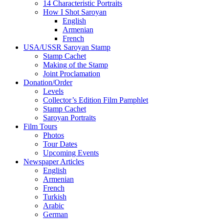
14 Characteristic Portraits
How I Shot Saroyan
English
Armenian
French
USA/USSR Saroyan Stamp
Stamp Cachet
Making of the Stamp
Joint Proclamation
Donation/Order
Levels
Collector’s Edition Film Pamphlet
Stamp Cachet
Saroyan Portraits
Film Tours
Photos
Tour Dates
Upcoming Events
Newspaper Articles
English
Armenian
French
Turkish
Arabic
German