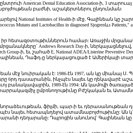
ընտրուի American Dental Education Association-ի, 3 տարուա
բոյժութեան բաժնի, աշակերտներու ընդունման:
ational Institutes of Health-ի մէջ, Գալինեան կը 
s Mutans and Lactobacillus in diagnosed Sjogrenևs Patients," a
իր հետազօտութիւններուն համար: Առաջին մրցանակ
ները` Andrews Research Day-ի, ներկայացնելուվ, Bates-Andr
 Research Group-ի, եւ շահած է, National ADEA/Listerine Preve
Գալինեան, Դաֆդ-ը ներկայացուցած է Ամերիկայի տարած
ան մէջ նուիրական է: 1986-էն 1997, ան կը միանայ Ս.
քները 6րդ դասարանին, ինչպէս նայեւ կը ղեկավարէ 
յ բանակավայրին, 1989-էն 1994: Ան կամովի ծառայած 
ւ գրելու տարրակազմիչ ըմբռնողութիւնը Բժշկական եւ 
ի նորաձեւութեան, ֆիլմի, պար-ի եւ դերասանութեան
չպէս նայեւ հետապնդելով ատամնաբոյժութիւնը: Ան կ
մալսարանի դեղարանը: Դպրոցին անունով` Գալինեան