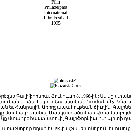
Film
Philadelphia
International
Film Festival
1995
րէզնօ Գալիֆորնիա, Յունուար 8, 1968-ին: Ան կը ստան
ւեան եւ Հայ Լեզուի Նախնական Ուսման մէջ: Կ՛աւա
 եւ Հանրային Առողջապահութեան ճիւղին: Գալին
եան կը մասնագիտանայ Մանկատածական Ատամնաբոյժու
Ան կը մտադրէ հաստատուիլ Գալիֆորնիա ուր պիտի դա
ռաջնորդը եղած է CPR-ի աշակերտներուն եւ ուսու