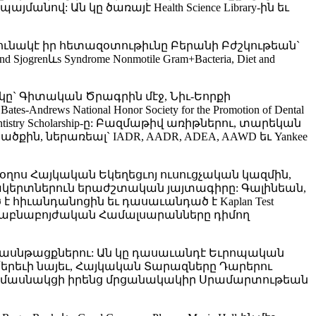
յ պայմանով: Ան կը ծառայէ Health Science Library-ին եւ
շարունակէ իր հետազօտութիւնը Բերանի Բժշկութեան`
nd Sjogrenևs Syndrome Nonmotile Gram+Bacteria, Diet and
ը` Գիտական Ծրագրին մէջ, Նիւ-Եորքի
ews National Honor Society for the Promotion of Dental
ntive Dentistry Scholarship-ը: Բազմաթիվ առիթներու, տարեկան
քին, ներառեալ` IADR, AADR, ADEA, AAWD եւ Yankee
 Պօղոս Հայկական Եկեղեցւոյ ուսուցչական կազմին,
աշակերտներուն երաժշտական յայտագիրը: Գալինեան,
է հիւանդանոցին եւ դասաւանդած է Kaplan Test
Ատամնաբնաբոյժական Համալսարանները դիմող
 դասնթացքներու: Ան կը դասաւանդէ Եւրոպական
՛երեւի նայեւ, Հայկական Տարազները Դարերու
 կը մասնակցի իրենց մրցանակակիր Սրամարտութեան