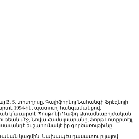
այ B. S. տիտղոսը, Գալիֆորնոյ Նահանգի Ֆրէզնոյի
րտէ 1994-ին, պատուոյ հանգամանքով,
եան կ՛աւարտէ Պոսթոնի Դաֆդ Ատամնաբոյժական
թեան մէջ, Նովա Համալսարանը, Ֆորթ Լոտըրտէյլ,
սաւանդէ եւ շարունակէ իր գործառութիւնը:
ցչական կազմին: Նախապէս դասատու ըլլալով