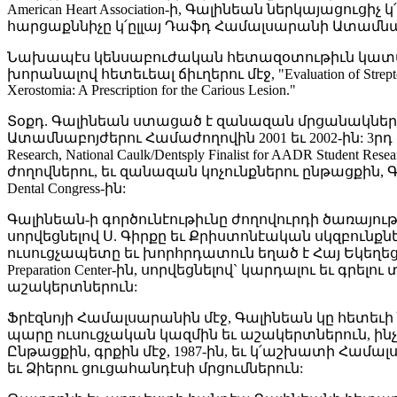
American Heart Association-ի, Գալինեան ներկայացուցիչ կ՛
հարցաքննիչը կ՛ըլլայ Դաֆդ Համալսարանի Ատամնա
Նախապէս կենսաբուժական հետազօտութիւն կատարելով N
խորանալով հետեւեալ ճիւղերու մէջ, "Evaluation of Streptococcu
Xerostomia: A Prescription for the Carious Lesion."
Տօքդ. Գալինեան ստացած է զանազան մրցանակներ 
Ատամնաբոյժերու Համաժողովին 2001 եւ 2002-ին: 3րդ մրցանակ
Research, National Caulk/Dentsply Finalist for AADR Student
ժողովներու, եւ զանազան կոչունքներու ընթացքին, 
Dental Congress-ին:
Գալինեան-ի գործունէութիւնը ժողովուրդի ծառայութե
սորվեցնելով Ս. Գիրքը եւ Քրիստոնէական սկզբուն
ուսուցչապետը եւ խորհրդատուն եղած է Հայ Եկեղեցւո
Preparation Center-ին, սորվեցնելով` կարդալու ե
աշակերտներուն:
Ֆրէզնոյի Համալսարանին մէջ, Գալինեան կը հետեւ
պարը ուսուցչական կազմին եւ աշակերտներուն, ին
Ընթացքին, գրքին մէջ, 1987-ին, եւ կ՛աշխատի Հա
եւ Ձիերու ցուցահանդէսի մրցումներուն: