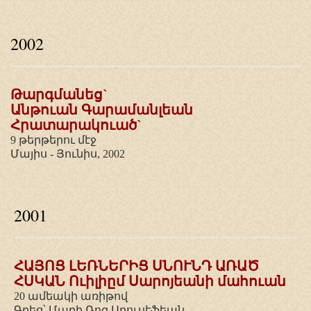
2002
Թարգմանեց`
Անթուան Գարամանլեան
Հրատարակուած`
9 թերթերու մէջ
Մայիս - Յունիս, 2002
2001
ՀԱՅՈՑ ԼԵՌՆԵՐԻՑ ՍՆՈՒՆԴ ԱՌԱԾ
ՀՍԿԱՆ Ուիլիըմ Սարոյեանի մահուան
20 ամեակի առիթով
Գրեց՝ Մարի Ռոզ Աբուսէֆեան