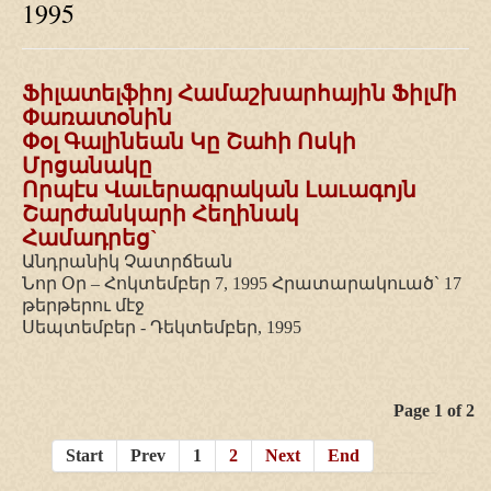
1995
Ֆիլատելֆիոյ Համաշխարհային Ֆիլմի
Փառատօնին
Փօլ Գալինեան Կը Շահի Ոսկի
Մրցանակը
Որպէս Վաւերագրական Լաւագոյն
Շարժանկարի Հեղինակ
Համադրեց`
Անդրանիկ Չատրճեան
Նոր Օր – Հոկտեմբեր 7, 1995 Հրատարակուած` 17
թերթերու մէջ
Սեպտեմբեր - Դեկտեմբեր, 1995
Categories
Page 1 of 2
Start
Prev
1
2
Next
End
2002