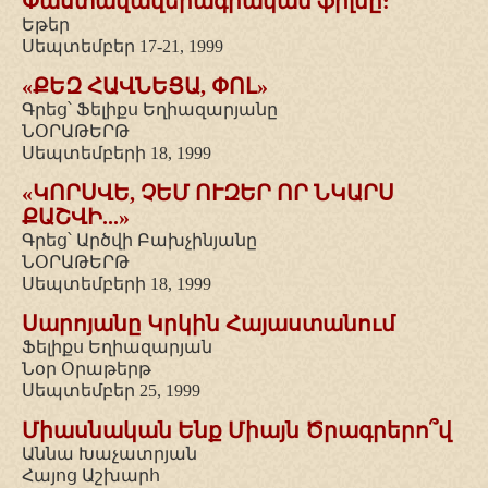
Փաստավավերագրական ֆիլմը:
Եթեր
Սեպտեմբեր 17-21, 1999
«ՔԵԶ ՀԱՎՆԵՑԱ, ՓՈԼ»
Գրեց՝ Ֆելիքս Եղիազարյանը
ՆՕՐԱԹԵՐԹ
Սեպտեմբերի 18, 1999
«ԿՈՐՍՎԵ, ՉԵՄ ՈՒԶԵՐ ՈՐ ՆԿԱՐՍ
ՔԱՇՎԻ...»
Գրեց՝ Արծվի Բախչինյանը
ՆՕՐԱԹԵՐԹ
Սեպտեմբերի 18, 1999
Սարոյանը Կրկին Հայաստանում
Ֆելիքս Եղիազարյան
Նօր Օրաթերթ
Սեպտեմբեր 25, 1999
Միասնական Ենք Միայն Ծրագրերո՞վ
Աննա Խաչատրյան
Հայոց Աշխարհ