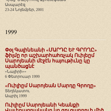
Ասպարէզ
23-24 Նոյեմբեր, 2001
1999
Փօլ Գալինեանի «ՄԱՐԴԸ ԵՒ ԳՐՈՂԸ»
ֆիլմը որ աշխարհահռչակ Ուիլեըմ
Սարոյեանի մէջէն
հայութիւնը կը
պանծացնէ
«Նայիրի»»
6 Փետրուար 1999
«Ուիլիըմ Սարոյեան Մարդը Գրողը»
Տեղեկատու
Ապրիլ 1999
Ուիլիըմ Սարոյեանի Կեանքի
Վաւերագրականը կը ցուցադրուի մեծ