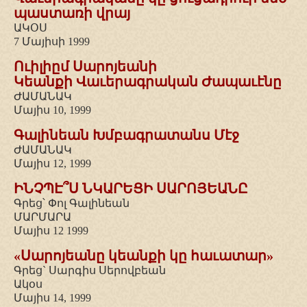
պաստառի վրայ
ԱԿՕՍ
7 Մայիսի 1999
Ուիլիըմ Սարոյեանի
Կեանքի Վաւերագրական Ժապաւէնը
ԺԱՄԱՆԱԿ
Մայիս 10, 1999
Գալինեան Խմբագրատանս Մէջ
ԺԱՄԱՆԱԿ
Մայիս 12, 1999
ԻՆՉՊԷ՞Ս ՆԿԱՐԵՑԻ ՍԱՐՈՅԵԱՆԸ
Գրեց՝ Փոլ Գալինեան
ՄԱՐՄԱՐԱ
Մայիս 12 1999
«Սարոյեանը կեանքի կը հաւատար»
Գրեց` Սարգիս Սերովբեան
Ակօս
Մայիս 14, 1999