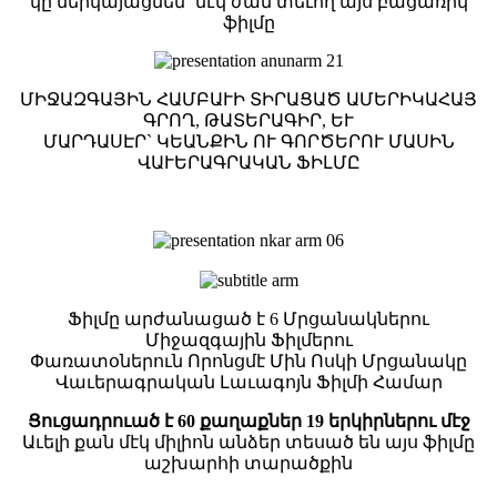
կը ներկայացնեն` մէկ ժամ տեւող այս բացառիկ
ֆիլմը
ՄԻՋԱԶԳԱՅԻՆ ՀԱՄԲԱՒԻ ՏԻՐԱՑԱԾ ԱՄԵՐԻԿԱՀԱՅ
ԳՐՈՂ, ԹԱՏԵՐԱԳԻՐ, ԵՒ
ՄԱՐԴԱՍԷՐ` ԿԵԱՆՔԻՆ ՈՒ ԳՈՐԾԵՐՈՒ ՄԱՍԻՆ
ՎԱՒԵՐԱԳՐԱԿԱՆ ՖԻԼՄԸ
Ֆիլմը արժանացած է 6 Մրցանակներու
Միջազգային Ֆիլմերու
Փառատօներուն Որոնցմէ Մին Ոսկի Մրցանակը
Վաւերագրական Լաւագոյն Ֆիլմի Համար
Ցուցադրուած է 60 քաղաքներ 19 երկիրներու մէջ
Աւելի քան մէկ միլիոն անձեր տեսած են այս ֆիլմը
աշխարհի տարածքին